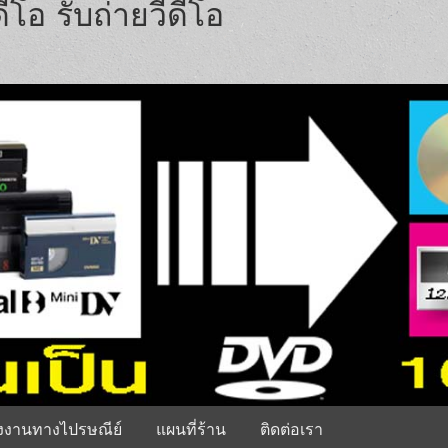
โอ รับถ่ายวีดีโอ
่งงานทางไปรษณีย์
แผนที่ร้าน
ติดต่อเรา