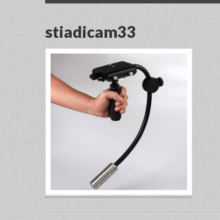
menu
content
stiadicam33