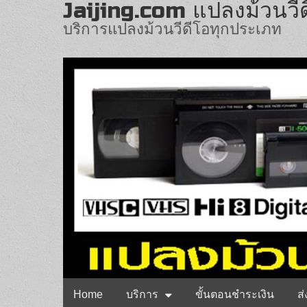
Jaijing.com แปลงม้วนวีดี
บริการแปลงม้วนวีดีโอทุกประเภท
Main
Skip
Home
บริการ
ขั้นตอนชำระเงิน
ส
to