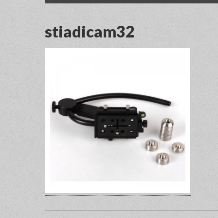
menu
content
stiadicam32