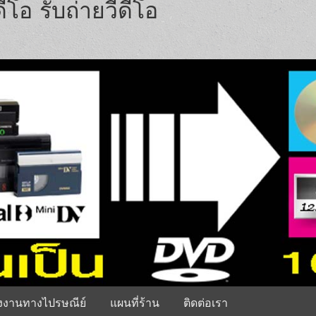
โอ รับถ่ายวีดีโอ
่งงานทางไปรษณีย์
แผนที่ร้าน
ติดต่อเรา