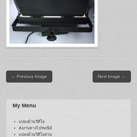
Post
← Previous Image
Next Image →
navigation
My Menu
แปลงม้วนวีดีโอ
ส่งงานทางไปรษณีย์
แปลงม้วนวีดีโอด่วน