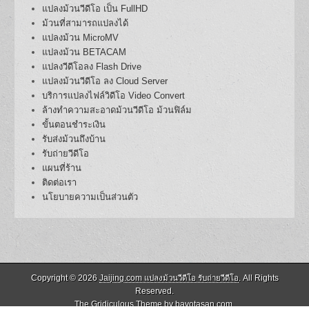
แปลงม้วนวีดีโอ เป็น FullHD
ม้วนที่สามารถแปลงได้
แปลงม้วน MicroMV
แปลงม้วน BETACAM
แปลงวีดีโอลง Flash Drive
แปลงม้วนวีดีโอ ลง Cloud Server
บริการแปลงไฟล์วิดีโอ Video Convert
ล้างทำความสะอาดม้วนวีดีโอ ม้วนฟิล์ม
ขั้นตอนชำระเงิน
รับส่งม้วนถึงบ้าน
รับถ่ายวีดีโอ
แผนที่ร้าน
ติดต่อเรา
นโยบายความเป็นส่วนตัว
Copyright © 2026
Jaijing.com แปลงม้วนวีดีโอ รับถ่ายวีดีโอ
. All Rights
Reserved.
The Gridiculous Theme by
bavotasan.com
.