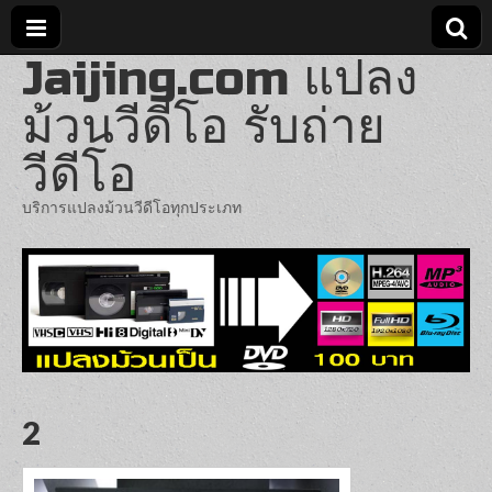
Jaijing.com แปลง
ม้วนวีดีโอ รับถ่าย
วีดีโอ
บริการแปลงม้วนวีดีโอทุกประเภท
2