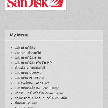
My Menu
แปลงม้วนวีดีโอ
ส่งงานทางไปรษณีย์
แปลงม้วนวีดีโอด่วน
แปลงม้วนวีดีโอ เป็น FullHD
ม้วนที่สามารถแปลงได้
แปลงม้วน MicroMV
แปลงม้วน BETACAM
แปลงวีดีโอลง Flash Drive
แปลงม้วนวีดีโอ ลง Cloud Server
บริการแปลงไฟล์วิดีโอ Video Convert
ล้างทำความสะอาดม้วนวีดีโอ ม้วนฟิล์ม
ขั้นตอนชำระเงิน