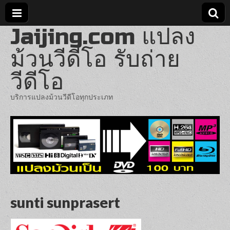
Jaijing.com แปลง
ม้วนวีดีโอ รับถ่าย
วีดีโอ
บริการแปลงม้วนวีดีโอทุกประเภท
sunti sunprasert