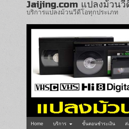
Jaijing.com แปลงม้วนวีดี
บริการแปลงม้วนวีดีโอทุกประเภท
Main
Skip
Home
บริการ
ขั้นตอนชำระเงิน
ส
to