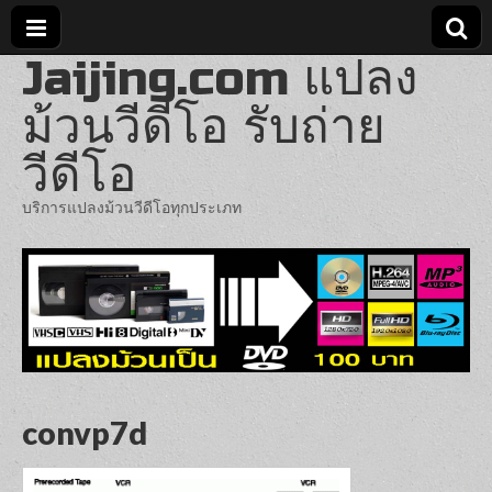
Jaijing.com แปลง
ม้วนวีดีโอ รับถ่าย
วีดีโอ
บริการแปลงม้วนวีดีโอทุกประเภท
convp7d