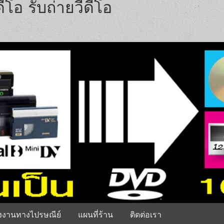
โอ รับถ่ายวีดีโอ
่งงานทางไปรษณีย์
แผนที่ร้าน
ติดต่อเรา