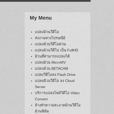
My Menu
แปลงม้วนวีดีโอ
ส่งงานทางไปรษณีย์
แปลงม้วนวีดีโอด่วน
แปลงม้วนวีดีโอ เป็น FullHD
ม้วนที่สามารถแปลงได้
แปลงม้วน MicroMV
แปลงม้วน BETACAM
แปลงวีดีโอลง Flash Drive
แปลงม้วนวีดีโอ ลง Cloud
Server
บริการแปลงไฟล์วิดีโอ Video
Convert
ล้างทำความสะอาดม้วนวีดีโอ
ม้วนฟิล์ม