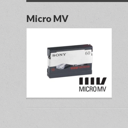
menu
content
Micro MV